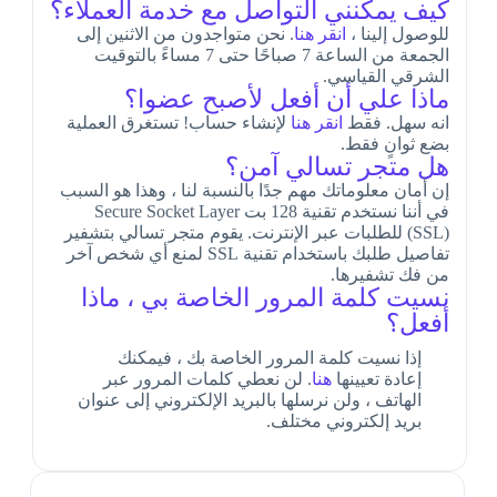
كيف يمكنني التواصل مع خدمة العملاء؟
للوصول إلينا ،
انقر هنا
. نحن متواجدون من الاثنين إلى
الجمعة من الساعة 7 صباحًا حتى 7 مساءً بالتوقيت
الشرقي القياسي.
ماذا علي أن أفعل لأصبح عضوا؟
انه سهل. فقط
انقر هنا
لإنشاء حساب! تستغرق العملية
بضع ثوانٍ فقط.
هل متجر تسالي آمن؟
إن أمان معلوماتك مهم جدًا بالنسبة لنا ، وهذا هو السبب
في أننا نستخدم تقنية 128 بت Secure Socket Layer
(SSL) للطلبات عبر الإنترنت. يقوم متجر تسالي بتشفير
تفاصيل طلبك باستخدام تقنية SSL لمنع أي شخص آخر
من فك تشفيرها.
نسيت كلمة المرور الخاصة بي ، ماذا
أفعل؟
إذا نسيت كلمة المرور الخاصة بك ، فيمكنك
إعادة تعيينها
هنا
. لن نعطي كلمات المرور عبر
الهاتف ، ولن نرسلها بالبريد الإلكتروني إلى عنوان
بريد إلكتروني مختلف.