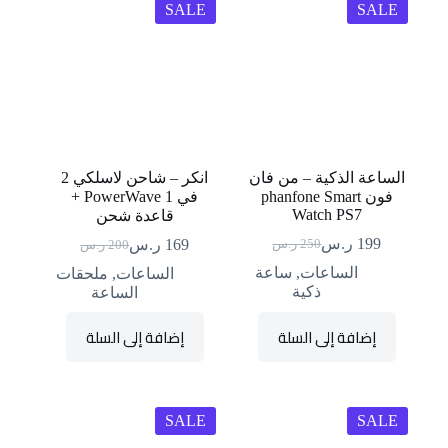
SALE
SALE
الساعة الذكية – من فان
انكر – شاحن لاسلكي 2
فون phanfone Smart
في 1 PowerWave +
Watch PS7
قاعدة شحن
199
ر.س
169
ر.س
250
ر.س
200
ر.س
السعر
السعر
السعر
السعر
الحالي
الأصلي
الحالي
الأصلي
الساعات
,
ساعة
الساعات
,
ملحقات
هو:
هو:
هو:
هو:
ذكية
الساعة
250 ر.س.
199 ر.س.
200 ر.س.
169 ر.س.
إضافة إلى السلة
إضافة إلى السلة
SALE
SALE